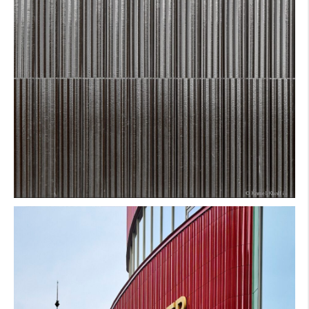
Architekt:
Produkt:
Farbe:
Form:
Foto:
© Kamel Khalfi
Architekt:
Produkt: