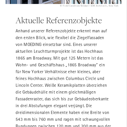
© Field Condition/Shildan I SOM Architects, New York
Aktuelle Referenzobjekte
Anhand unserer Referenzobjekte erkennt man auf
den ersten Blick, wie flexibel die Ziegelfassaden
von MOEDING einsetzbar sind. Eines unserer
aktuellen Leuchtturmprojekte ist das Hochhaus
1865 am Broadway. Mit gut 125 Metern ist das
Wohn- und Geschäftshaus „1865 Broadway“ ein
für New Yorker Verhältnisse eher kleines, aber
feines Hochhaus zwischen Columbus Circle und
Lincoln Center. Weiße Keramikplatten überziehen
die Gebäudehülle mit einem gleichmäßigen
Fassadenraster, das sich bis zur Gebäudeoberkante
in drei Abstufungen elegant verjüngt. Die
dreidimensionalen Elemente haben eine Breite von
543 mm bis 760 mm und ragen mit schwungvollen
Rundungen zwischen 120 mm und 200 mm aus der