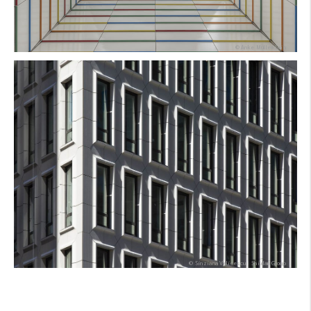
© Anke Müllerklein
Architekt:
Produkt:
Farbe:
Form:
Foto:
© Sinziana Velicescu I Shildan Group