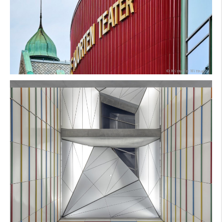
Farbe:
Form:
Foto:
© Kristoffer Wittrup
Architekt:
Produkt:
Farbe:
Form:
Foto: