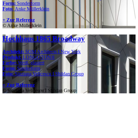
Form:
Sonderform
Foto:
Anke Müllerklein
+ Zur Referenz
© Anke Müllerklein
Hochhaus 1865 Broadway
Architekt:
SOM Architects I New York
Produkt:
LONGOTON®
Farbe:
Weiß, glasiert
Form:
Sonderform
Foto:
Sinziana Velicescu I Shildan Group
+ Zur Referenz
© Sinziana Velicescu I Shildan Group