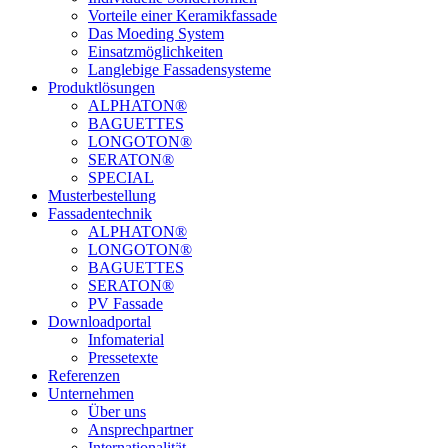
Vorteile einer Keramikfassade
Das Moeding System
Einsatzmöglichkeiten
Langlebige Fassadensysteme
Produktlösungen
ALPHATON®
BAGUETTES
LONGOTON®
SERATON®
SPECIAL
Musterbestellung
Fassadentechnik
ALPHATON®
LONGOTON®
BAGUETTES
SERATON®
PV Fassade
Downloadportal
Infomaterial
Pressetexte
Referenzen
Unternehmen
Über uns
Ansprechpartner
Internationalität