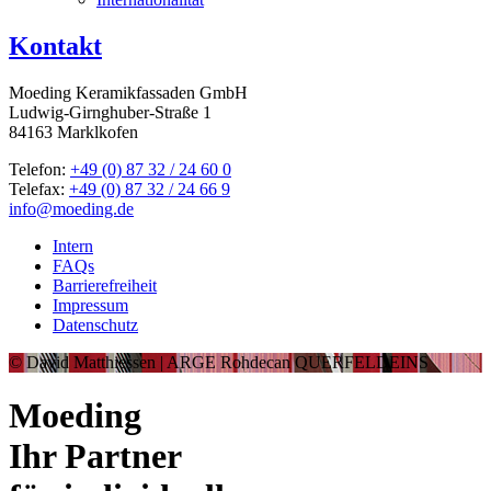
Kontakt
Moeding Keramikfassaden GmbH
Ludwig-Girnghuber-Straße 1
84163 Marklkofen
Telefon:
+49 (0) 87 32 / 24 60 0
Telefax:
+49 (0) 87 32 / 24 66 9
info@moeding.de
Intern
FAQs
Barrierefreiheit
Impressum
Datenschutz
© David Matthiessen | ARGE Rohdecan QUERFELDEINS
Moeding
Ihr Partner