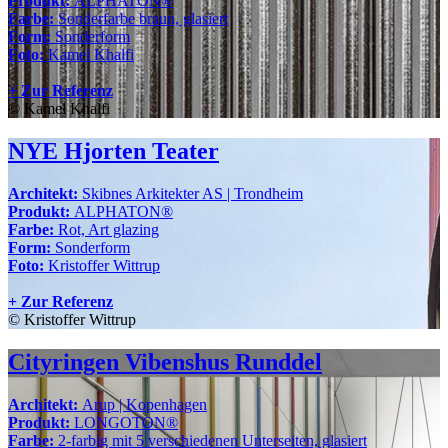
Produkt:
ALPHATON®
Farbe:
Sonderfarbe braun, glasiert
Form:
Sonderform
Foto:
Kamel Khalfi
+ Zur Referenz
© Kamel Khalfi
NYE Hjorten Teater
Architekt:
Skibnes Arkitekter AS | Trondheim
Produkt:
ALPHATON®
Farbe:
Rot, Art glazing
Form:
Sonderform
Foto:
Kristoffer Wittrup
+ Zur Referenz
© Kristoffer Wittrup
Cityringen Vibenshus Runddel
Architekt:
Arup | Kopenhagen
Produkt:
LONGOTON®
Farbe:
2-farbig mit 5 verschiedenen Unterseiten, glasiert