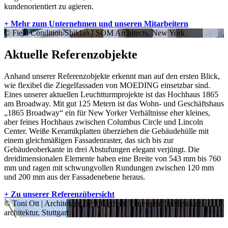
kundenorientiert zu agieren.
+ Mehr zum Unternehmen und unseren Mitarbeitern
© Field Condition/Shildan I SOM Architects, New York
Aktuelle Referenzobjekte
Anhand unserer Referenzobjekte erkennt man auf den ersten Blick,
wie flexibel die Ziegelfassaden von MOEDING einsetzbar sind.
Eines unserer aktuellen Leuchtturmprojekte ist das Hochhaus 1865
am Broadway. Mit gut 125 Metern ist das Wohn- und Geschäftshaus
„1865 Broadway“ ein für New Yorker Verhältnisse eher kleines,
aber feines Hochhaus zwischen Columbus Circle und Lincoln
Center. Weiße Keramikplatten überziehen die Gebäudehülle mit
einem gleichmäßigen Fassadenraster, das sich bis zur
Gebäudeoberkante in drei Abstufungen elegant verjüngt. Die
dreidimensionalen Elemente haben eine Breite von 543 mm bis 760
mm und ragen mit schwungvollen Rundungen zwischen 120 mm
und 200 mm aus der Fassadenebene heraus.
+ Zu unserer Referenzübersicht
© Toni Ott | Architekten.3P = Gerhard Feuerstein I rüdenauer -
architektur, Stuttgart