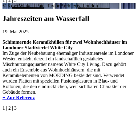
1
|
2
|
3
© Koy+Winkel | Patel Taylor Architects, London
Jahreszeiten am Wasserfall
19. Mai 2025
Schimmernde Keramikhüllen für zwei Wohnhochhäuser im
Londoner Stadtviertel White City
Im Zuge der Neubebauung ehemaliger Industrieareale im Londoner
Westen entsteht derzeit ein landschaftlich gestaltetes
Mischnutzungsquartier namens White City Living. Dazu gehört
auch ein Ensemble aus Wohnhochhäusern, die mit
Keramikelementen von MOEDING bekleidet sind. Verwendet
wurden Platten mit speziellen Fusionsglasuren in Blau- und
Rottönen, die den eindrücklichen, weit sichtbaren Charakter der
Gebäude formen.
+ Zur Referenz
1
|
2
|
3